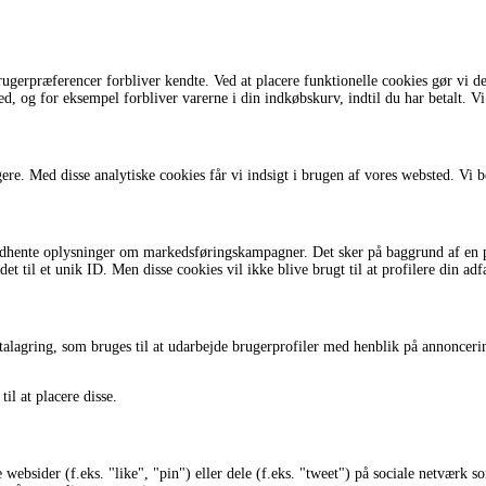
brugerpræferencer forbliver kendte. Ved at placere funktionelle cookies gør vi 
, og for eksempel forbliver varerne i din indkøbskurv, indtil du har betalt. Vi
e. Med disse analytiske cookies får vi indsigt i brugen af ​​vores websted. Vi bed
indhente oplysninger om markedsføringskampagner. Det sker på baggrund af en pr
t til et unik ID. Men disse cookies vil ikke blive brugt til at profilere din ad
talagring, som bruges til at udarbejde brugerprofiler med henblik på annoncering
il at placere disse.
websider (f.eks. "like", "pin") eller dele (f.eks. "tweet") på sociale netværk 