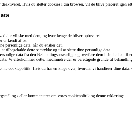
deaktiveret. Hvis du sletter cookies i din browser, vil de blive placeret igen 
data
 hvad der vil ske med dem, og hvor længe de bliver opbevaret.
er er kendt af os.
 dine personlige data, når du ønsker det.
 at tilbagekalde dette samtykke og til at slette dine personlige data.
 personlige data fra den Behandlingsansvarlige og overføre dem i sin helhed til
e data. Vi efterkommer dette, medmindre der er berettigede grunde til behandlin
nne cookiepolitik. Hvis du har en klage over, hvordan vi håndterer dine data, vi
rgsmål og / eller kommentarer om vores cookiepolitik og denne erklæring: