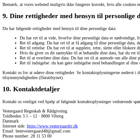
Bemærk, at vores websted muligvis ikke fungerer korrekt, hvis alle cookies er 
9. Dine rettigheder med hensyn til personlige 
Du har følgende rettigheder med hensyn til dine personlige data:
Du har ret til at vide, hvorfor dine personlige data er nødvendige,
Ret til adgang: Du har ret til at få adgang til dine personlige data, d
Ret til rettelse: Du har ret til at supplere, rette, slette eller blokere
Hvis du giver os dit samtykke til at behandle dine data, har du ret til
Ret til at overføre dine data: Du har ret til at anmode om alle dine
Ret til indsigelse: du kan gøre indsigelse mod behandlingen af ​​din
Kontakt os for at udøve disse rettigheder. Se kontaktoplysningerne nederst i de
tilsynsmyndigheden (Datatilsynet).
10. Kontaktdetaljer
Kontakt os venligst ved hjælp af følgende kontaktoplysninger vedrørende spø
Vestergaard Regnskab & Rådgivning
Toldboden 3.1 – 12 · 8800 Viborg
Danmark
Internet side:
https://www.vestergaardrr.dk
Email:
bentvestergaard48@gmail.com
Phone number: 28 11 53 00